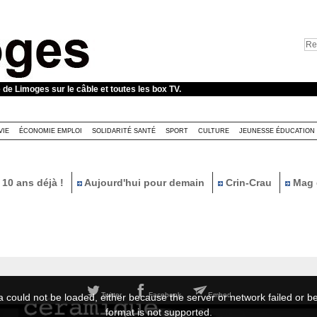
e de Limoges sur le câble et toutes les box TV.
VIE
ÉCONOMIE EMPLOI
SOLIDARITÉ SANTÉ
SPORT
CULTURE
JEUNESSE ÉDUCATION
10 ans déjà !
Aujourd'hui pour demain
Crin-Crau
Mag 