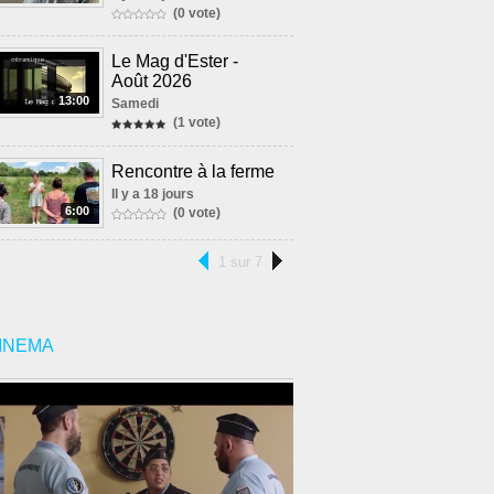
(0 vote)
Le Mag d'Ester -
Août 2026
13:00
Samedi
(1 vote)
Rencontre à la ferme
Il y a 18 jours
6:00
(0 vote)
1 sur 7
INEMA