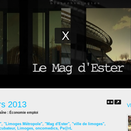
rs 2013
V
aîne :
Économie emploi
"
,
"Limoges Métropole"
,
"Mag d'Ester"
,
"ville de limoges"
,
cubateur
,
Limoges
,
oncomedics
,
Pe@rL