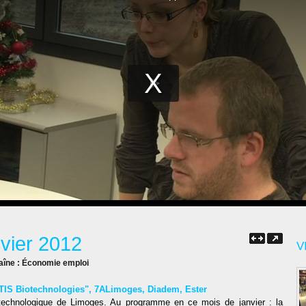
nvier 2012
V
aîne :
Économie emploi
IS Biotechnologies"
,
7ALimoges
,
Diadem
,
Ester
technologique de Limoges. Au programme en ce mois de janvier : la