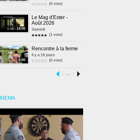
(0 vote)
Le Mag d'Ester -
Août 2026
13:00
Samedi
(1 vote)
Rencontre à la ferme
Il y a 16 jours
6:00
(0 vote)
1 sur 7
INEMA