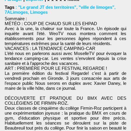
Tags
:
"Le grand JT des territoires"
,
"ville de limoges"
,
7ALimoges
,
Limoges
Sommaire :
MÉTÉO : COUP DE CHAUD SUR LES EHPAD
Avec à la une, la chaleur sur toute la France. Un épisode qui
inquiète avant l’été. WeoTV nous montera comment les
établissements pour les personnes âgées répondent à ces
températures extrêmes pour la santé de leurs résidents.
VACANCES : LA TENDANCE CAMPING-CAR
L’été nous en parlerons aussi avec MoselleTV pour évoquer la
tendance camping-car. Les ventes s’envolent depuis la crise
sanitaire et à l’approche des vacances.
ART : PREMIÈRE POUR LE FESTIVAL REGARDE !
La première édition du festival Regarde! c’est à partir de
vendredi prochain en Gironde. 3 jours consacrée aux arts de
l’espace public Nous serons en duplex avec Xavier Daney, le
maire de la ville hôte, dans ce journal.
DÉCOUVERTE ET PRATIQUE DU BMX AVEC DES
COLLÉGIENS DE FIRMIN-ROZ.
Deux classes de cinquième du collège Firmin-Roz participent à
une expérimentation joyeuse : la pratique du BMX en cours de
gym, d'éducation physique et sportive pour être précis.
Habituellement les séances se déroulent sur la piste de
Beaubreuil tout près du collège. Pour finir la saison en beauté le