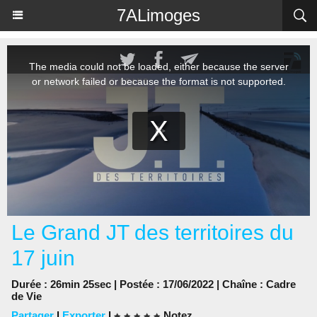
Panneau de gestion des cookies
7ALimoges
Le Grand JT des territoires du
17 juin
Durée : 26min 25sec | Postée : 17/06/2022 | Chaîne :
Cadre
de Vie
Partager
|
Exporter
|
Notez