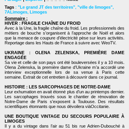
Tags
:
"Le grand JT des territoires"
,
"ville de limoges"
,
7ALimoges
,
Limoges
Sommaire :
HIVER : FRAGILE CHAÎNE DU FROID
Avec à la Une, la fragile chaîne du froid. Les professionnels des
métiers de bouche s’organisent à l’approche de Noël et alors
que la menace de coupure d’électricité pèse sur leurs activités.
Reportage dans les Hauts de France à suivre avec WeoTV.
UKRAINE : OLENA ZELENSKA, PREMIÈRE DAME
ENGAGÉE
Sa vie et celle de son pays ont été bouleversées il y a 10 mois.
Olena Zelenska, la première dame d’Ukraine m’a accordé une
interview exceptionnelle lors de sa venue à Paris cette
semaine. Extrait de cet entretien à découvrir dans ce journal.
HISTOIRE : LES SARCOPHAGES DE NOTRE-DAME
Leur exhumation en avait étonné plus d’un au printemps dernier.
Les sarcophages trouvés sous le chantier de rénovation de
Notre-Dame de Paris s’exposent à Toulouse. Des résultats
scientifiques étonnants que nous dévoilera viàOccitanie.
UNE BOUTIQUE VINTAGE DU SECOURS POPULAIRE À
LIMOGES
Il y a du vintage dans l’air au 51 bis rue Adrien-Dubouché à