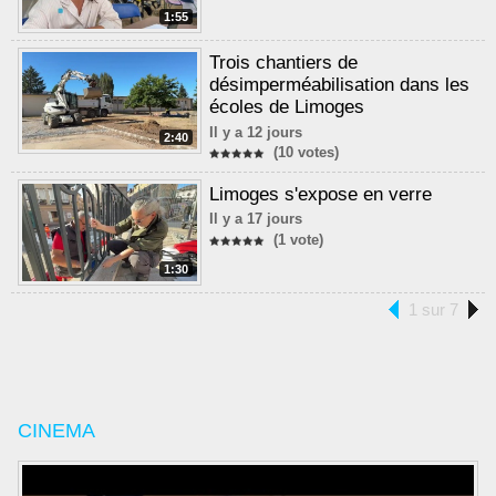
1:55
Trois chantiers de
désimperméabilisation dans les
écoles de Limoges
Il y a 12 jours
2:40
(10 votes)
Limoges s'expose en verre
Il y a 17 jours
(1 vote)
1:30
1 sur 7
CINEMA