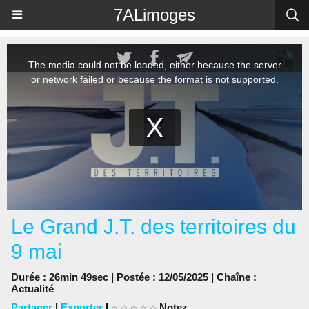
Panneau de gestion des cookies
7ALimoges
Le Grand J.T. des territoires du
9 mai
Durée : 26min 49sec | Postée : 12/05/2025 | Chaîne :
Actualité
Partager
|
Exporter
|
Notez