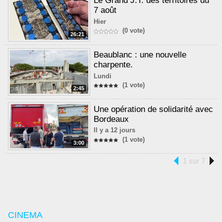
Le Grand J.T. des territoires du
7 août
Hier
(0 vote)
26:21
Beaublanc : une nouvelle
charpente.
Lundi
(1 vote)
2:45
Une opération de solidarité avec
Bordeaux
Il y a 12 jours
(1 vote)
3:00
1 sur 7
CINEMA