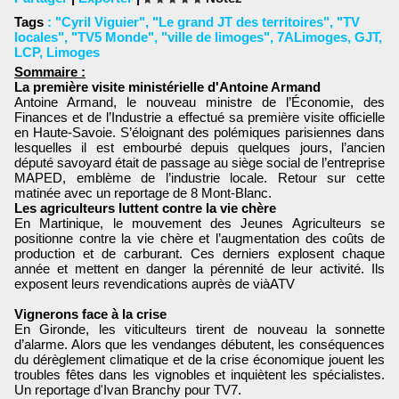
Tags
:
"Cyril Viguier"
,
"Le grand JT des territoires"
,
"TV
locales"
,
"TV5 Monde"
,
"ville de limoges"
,
7ALimoges
,
GJT
,
LCP
,
Limoges
Sommaire :
La première visite ministérielle d'Antoine Armand
Antoine Armand, le nouveau ministre de l’Économie, des
Finances et de l’Industrie a effectué sa première visite officielle
en Haute-Savoie. S’éloignant des polémiques parisiennes dans
lesquelles il est embourbé depuis quelques jours, l’ancien
député savoyard était de passage au siège social de l’entreprise
MAPED, emblème de l’industrie locale. Retour sur cette
matinée avec un reportage de 8 Mont-Blanc.
Les agriculteurs luttent contre la vie chère
En Martinique, le mouvement des Jeunes Agriculteurs se
positionne contre la vie chère et l’augmentation des coûts de
production et de carburant. Ces derniers explosent chaque
année et mettent en danger la pérennité de leur activité. Ils
exposent leurs revendications auprès de viàATV
Vignerons face à la crise
En Gironde, les viticulteurs tirent de nouveau la sonnette
d’alarme. Alors que les vendanges débutent, les conséquences
du dérèglement climatique et de la crise économique jouent les
troubles fêtes dans les vignobles et inquiètent les spécialistes.
Un reportage d'Ivan Branchy pour TV7.