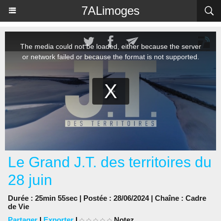
Panneau de gestion des cookies
7ALimoges
Le Grand J.T. des territoires du
28 juin
Durée : 25min 55sec | Postée : 28/06/2024 | Chaîne :
Cadre
de Vie
Partager
|
Exporter
|
Notez