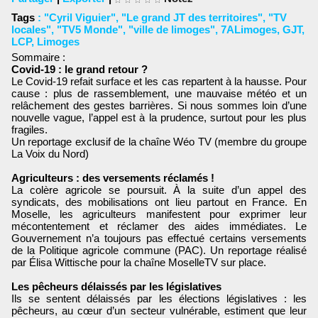
Tags
:
"Cyril Viguier"
,
"Le grand JT des territoires"
,
"TV
locales"
,
"TV5 Monde"
,
"ville de limoges"
,
7ALimoges
,
GJT
,
LCP
,
Limoges
Sommaire :
Covid-19 : le grand retour ?
Le Covid-19 refait surface et les cas repartent à la hausse. Pour
cause : plus de rassemblement, une mauvaise météo et un
relâchement des gestes barrières. Si nous sommes loin d’une
nouvelle vague, l’appel est à la prudence, surtout pour les plus
fragiles.
Un reportage exclusif de la chaîne Wéo TV (membre du groupe
La Voix du Nord)
Agriculteurs : des versements réclamés !
La colère agricole se poursuit. À la suite d’un appel des
syndicats, des mobilisations ont lieu partout en France. En
Moselle, les agriculteurs manifestent pour exprimer leur
mécontentement et réclamer des aides immédiates. Le
Gouvernement n’a toujours pas effectué certains versements
de la Politique agricole commune (PAC). Un reportage réalisé
par Élisa Wittische pour la chaîne MoselleTV sur place.
Les pêcheurs délaissés par les législatives
Ils se sentent délaissés par les élections législatives : les
pêcheurs, au cœur d’un secteur vulnérable, estiment que leur