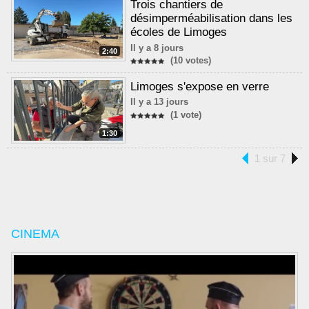
Trois chantiers de
désimperméabilisation dans les
écoles de Limoges
Il y a 8 jours
2:40
(10 votes)
Limoges s'expose en verre
Il y a 13 jours
(1 vote)
1:30
1 sur 7
CINEMA