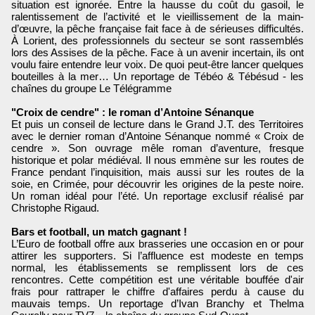
situation est ignorée. Entre la hausse du coût du gasoil, le
ralentissement de l’activité et le vieillissement de la main-
d’œuvre, la pêche française fait face à de sérieuses difficultés.
À Lorient, des professionnels du secteur se sont rassemblés
lors des Assises de la pêche. Face à un avenir incertain, ils ont
voulu faire entendre leur voix. De quoi peut-être lancer quelques
bouteilles à la mer… Un reportage de Tébéo & Tébésud - les
chaînes du groupe Le Télégramme
"Croix de cendre" : le roman d’Antoine Sénanque
Et puis un conseil de lecture dans le Grand J.T. des Territoires
avec le dernier roman d’Antoine Sénanque nommé « Croix de
cendre ». Son ouvrage mêle roman d’aventure, fresque
historique et polar médiéval. Il nous emmène sur les routes de
France pendant l’inquisition, mais aussi sur les routes de la
soie, en Crimée, pour découvrir les origines de la peste noire.
Un roman idéal pour l’été. Un reportage exclusif réalisé par
Christophe Rigaud.
Bars et football, un match gagnant !
L’Euro de football offre aux brasseries une occasion en or pour
attirer les supporters. Si l’affluence est modeste en temps
normal, les établissements se remplissent lors de ces
rencontres. Cette compétition est une véritable bouffée d'air
frais pour rattraper le chiffre d'affaires perdu à cause du
mauvais temps. Un reportage d’Ivan Branchy et Thelma