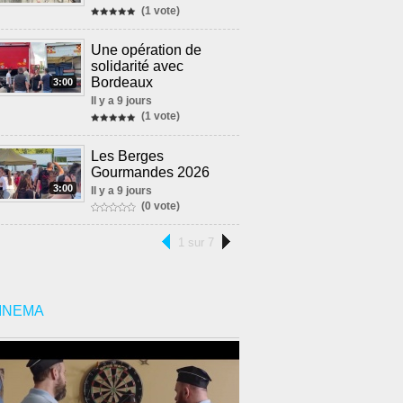
(1 vote)
Une opération de
solidarité avec
Bordeaux
3:00
Il y a 9 jours
(1 vote)
Les Berges
Gourmandes 2026
3:00
Il y a 9 jours
(0 vote)
1 sur 7
INEMA