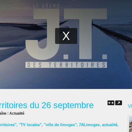
rritoires du 26 septembre
V
aîne :
Actualité
rritoires"
,
"TV locales"
,
"ville de limoges"
,
7ALimoges
,
actualité
,