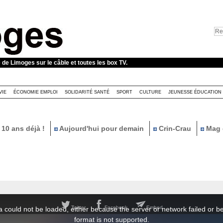
e de Limoges sur le câble et toutes les box TV.
VIE
ÉCONOMIE EMPLOI
SOLIDARITÉ SANTÉ
SPORT
CULTURE
JEUNESSE ÉDUCATION
10 ans déjà !
Aujourd'hui pour demain
Crin-Crau
Mag 