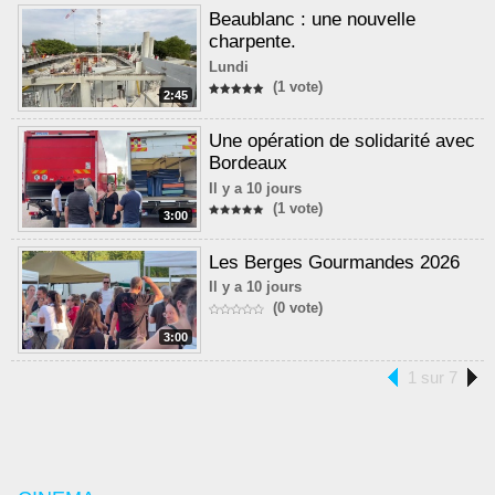
Beaublanc : une nouvelle
charpente.
Lundi
(1 vote)
2:45
Une opération de solidarité avec
Bordeaux
Il y a 10 jours
(1 vote)
3:00
Les Berges Gourmandes 2026
Il y a 10 jours
(0 vote)
3:00
1 sur 7