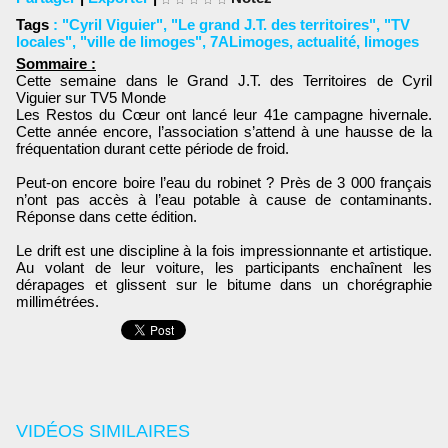
Tags
:
"Cyril Viguier"
,
"Le grand J.T. des territoires"
,
"TV
locales"
,
"ville de limoges"
,
7ALimoges
,
actualité
,
limoges
Sommaire :
Cette semaine dans le Grand J.T. des Territoires de Cyril
Viguier sur TV5 Monde
Les Restos du Cœur ont lancé leur 41e campagne hivernale.
Cette année encore, l’association s’attend à une hausse de la
fréquentation durant cette période de froid.
Peut-on encore boire l’eau du robinet ? Près de 3 000 français
n’ont pas accès à l’eau potable à cause de contaminants.
Réponse dans cette édition.
Le drift est une discipline à la fois impressionnante et artistique.
Au volant de leur voiture, les participants enchaînent les
dérapages et glissent sur le bitume dans un chorégraphie
millimétrées.
VIDÉOS SIMILAIRES