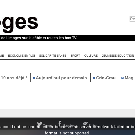
e de Limoges sur le câble et toutes les box TV.
VIE
ÉCONOMIE EMPLOI
SOLIDARITÉ SANTÉ
SPORT
CULTURE
JEUNESSE ÉDUCATION
10 ans déjà !
Aujourd'hui pour demain
Crin-Crau
Mag 