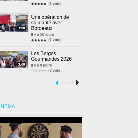
(1 vote)
Une opération de
solidarité avec
Bordeaux
3:00
Il y a 10 jours
(1 vote)
Les Berges
Gourmandes 2026
3:00
Il y a 9 jours
(0 vote)
1 sur 7
INEMA