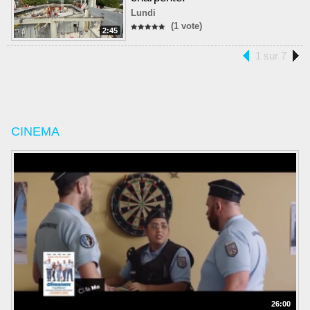
Lundi
(1 vote)
2:45
1 sur 7
CINEMA
26:00