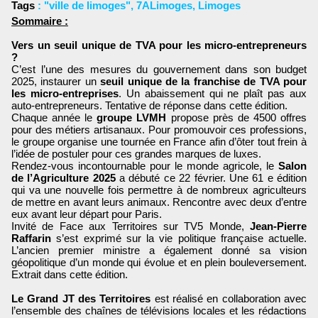
Tags
:
"ville de limoges"
,
7ALimoges
,
Limoges
Sommaire :
Vers un seuil unique de TVA pour les micro-entrepreneurs
?
C’est l’une des mesures du gouvernement dans son budget
2025, instaurer un
seuil unique de la franchise de TVA pour
les micro-entreprises
. Un abaissement qui ne plaît pas aux
auto-entrepreneurs. Tentative de réponse dans cette édition.
Chaque année le
groupe LVMH
propose près de 4500 offres
pour des métiers artisanaux. Pour promouvoir ces professions,
le groupe organise une tournée en France afin d’ôter tout frein à
l’idée de postuler pour ces grandes marques de luxes.
Rendez-vous incontournable pour le monde agricole, le
Salon
de l’Agriculture 2025
a débuté ce 22 février. Une 61 e édition
qui va une nouvelle fois permettre à de nombreux agriculteurs
de mettre en avant leurs animaux. Rencontre avec deux d’entre
eux avant leur départ pour Paris.
Invité de Face aux Territoires sur TV5 Monde,
Jean-Pierre
Raffarin
s’est exprimé sur la vie politique française actuelle.
L’ancien premier ministre a également donné sa vision
géopolitique d’un monde qui évolue et en plein bouleversement.
Extrait dans cette édition.
Le Grand JT des Territoires
est réalisé en collaboration avec
l’ensemble des chaînes de télévisions locales et les rédactions