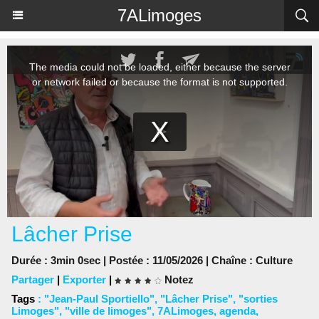
Panneau de gestion des cookies
7ALimoges
Lâcher Prise
Durée : 3min 0sec | Postée : 11/05/2026 | Chaîne :
Culture
Partager
|
Exporter
|
Notez
Tags
:
"Jean-Paul Sportiello"
,
"Lâcher Prise"
,
"sorties
Limoges"
,
"ville de limoges"
,
7ALimoges
,
agenda
,