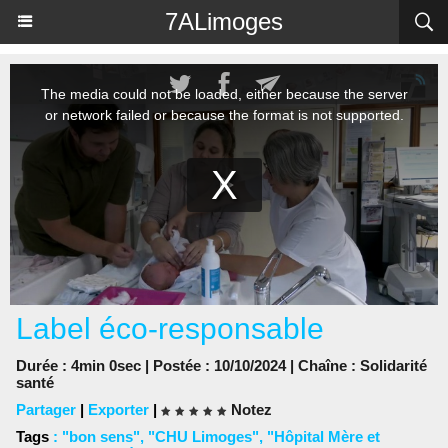
Panneau de gestion des cookies
7ALimoges
Label éco-responsable
Durée : 4min 0sec | Postée : 10/10/2024 | Chaîne :
Solidarité
santé
Partager
|
Exporter
|
Notez
Tags
:
"bon sens"
,
"CHU Limoges"
,
"Hôpital Mère et