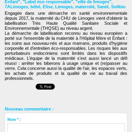
Enfant"
,
"Label éco responsable"
,
"ville de limoges"
,
7ALimoges
,
bébé
,
Elise
,
Limoges
,
maternité
,
Santé
,
Solibio
Engagée dans une démarche en santé environnementale
depuis 2017, la maternité du CHU de Limoges vient d’obtenir la
labellisation Très Haute Qualité Sanitaire Sociale et
Environnementale (THQSE) au niveau argent.
La démarche de labellisation reconnu au niveau européen a
porté sur l’ensemble de la maternité à l'Hôpital Mère et Enfant :
les soins aux nouveau-nés et aux mamans, produits d’hygiène
corporelle et d’entretien éco-responsables. Les risques liés aux
perturbateurs endocriniens sont limités dans les dispositifs
médicaux. L’équipe de la maternité s’est aussi lancé un défi
réussi : arrêter les biberons à usage unique et (re)passer au
verre. Cela concerne aussi la qualité de l’air, les espaces verts,
les achats de produits et la qualité de vie au travail des
professionnels.
Nouveau commentaire :
Nom * :