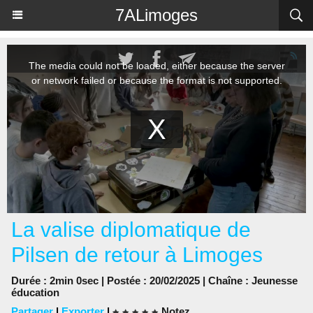
Panneau de gestion des cookies
7ALimoges
La valise diplomatique de
Pilsen de retour à Limoges
Durée : 2min 0sec | Postée : 20/02/2025 | Chaîne :
Jeunesse
éducation
Partager
|
Exporter
|
Notez