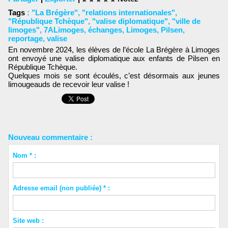
Tags
:
"La Brégère"
,
"relations internationales"
,
"République Tchèque"
,
"valise diplomatique"
,
"ville de
limoges"
,
7ALimoges
,
échanges
,
Limoges
,
Pilsen
,
reportage
,
valise
En novembre 2024, les élèves de l’école La Brégère à Limoges
ont envoyé une valise diplomatique aux enfants de Pilsen en
République Tchèque.
Quelques mois se sont écoulés, c’est désormais aux jeunes
limougeauds de recevoir leur valise !
Nouveau commentaire :
Nom * :
Adresse email (non publiée) * :
Site web :