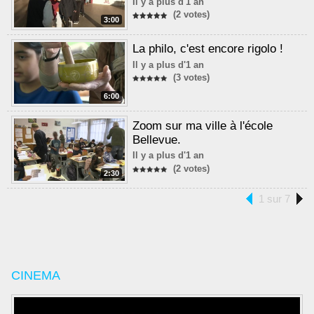
Il y a plus d'1 an
(2 votes)
3:00
La philo, c'est encore rigolo !
Il y a plus d'1 an
(3 votes)
6:00
Zoom sur ma ville à l'école
Bellevue.
Il y a plus d'1 an
(2 votes)
2:30
1 sur 7
CINEMA