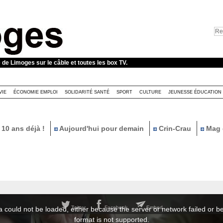
e de Limoges sur le câble et toutes les box TV.
VIE
ÉCONOMIE EMPLOI
SOLIDARITÉ SANTÉ
SPORT
CULTURE
JEUNESSE ÉDUCATION
10 ans déjà !
Aujourd'hui pour demain
Crin-Crau
Mag 