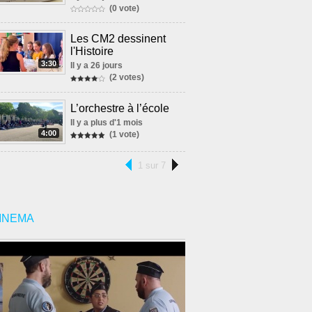
(0 vote)
Les CM2 dessinent
l'Histoire
3:30
Il y a 26 jours
(2 votes)
L’orchestre à l’école
Il y a plus d'1 mois
4:00
(1 vote)
1 sur 7
INEMA