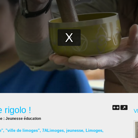
 rigolo !
V
ne :
Jeunesse éducation
e"
,
"ville de limoges"
,
7ALimoges
,
jeunesse
,
Limoges
,