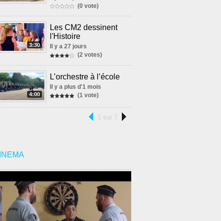
(0 vote)
Les CM2 dessinent
l'Histoire
3:30
Il y a 27 jours
(2 votes)
L’orchestre à l’école
Il y a plus d'1 mois
4:00
(1 vote)
1 sur 7
INEMA