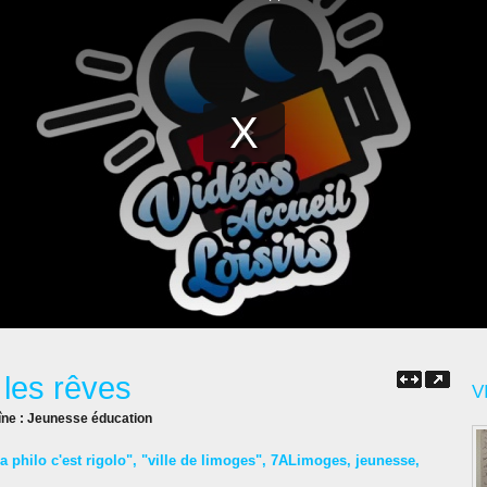
: les rêves
V
îne :
Jeunesse éducation
a philo c'est rigolo"
,
"ville de limoges"
,
7ALimoges
,
jeunesse
,