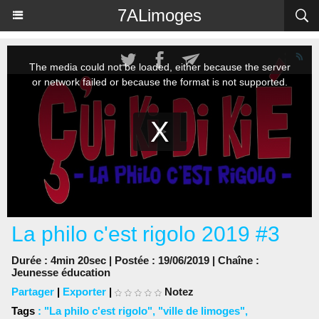
Panneau de gestion des cookies
7ALimoges
La philo c'est rigolo 2019 #3
Durée : 4min 20sec | Postée : 19/06/2019 | Chaîne :
Jeunesse éducation
Partager
|
Exporter
|
Notez
Tags
:
"La philo c'est rigolo"
,
"ville de limoges"
,