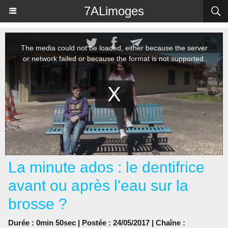
Panneau de gestion des cookies
7ALimoges
La minute ados : le dentifrice
avant ou après l'eau sur la
brosse ?
Durée : 0min 50sec | Postée : 24/05/2017 | Chaîne :