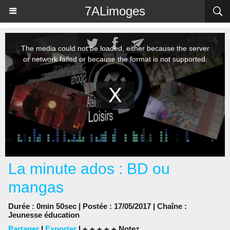
Panneau de gestion des cookies
7ALimoges
La minute ados : BD ou
mangas
Durée : 0min 50sec | Postée : 17/05/2017 | Chaîne :
Jeunesse éducation
Partager
|
Exporter
|
Notez