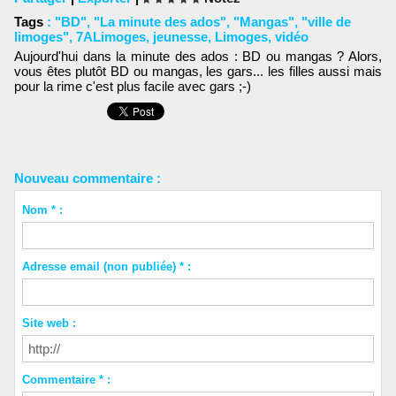
Tags
:
"BD"
,
"La minute des ados"
,
"Mangas"
,
"ville de
limoges"
,
7ALimoges
,
jeunesse
,
Limoges
,
vidéo
Aujourd'hui dans la minute des ados : BD ou mangas ? Alors,
vous êtes plutôt BD ou mangas, les gars... les filles aussi mais
pour la rime c'est plus facile avec gars ;-)
Nouveau commentaire :
Nom * :
Adresse email (non publiée) * :
Site web :
Commentaire * :