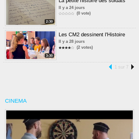
La petite histoire des soldats
Il y a 24 jours
(0 vote)
2:30
Les CM2 dessinent l'Histoire
Il y a 28 jours
(2 votes)
3:30
1 sur 7
CINEMA