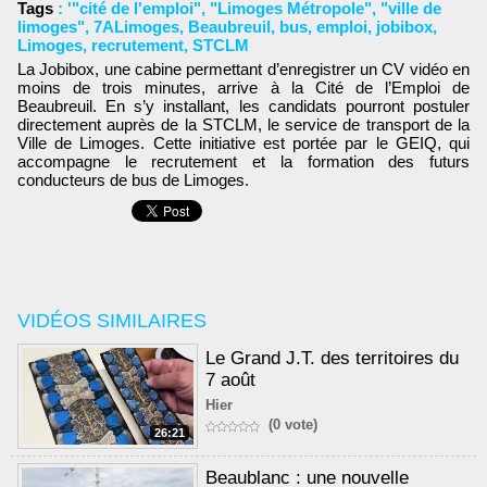
Tags
:
'"cité de l'emploi"
,
"Limoges Métropole"
,
"ville de
limoges"
,
7ALimoges
,
Beaubreuil
,
bus
,
emploi
,
jobibox
,
Limoges
,
recrutement
,
STCLM
La Jobibox, une cabine permettant d’enregistrer un CV vidéo en
moins de trois minutes, arrive à la Cité de l’Emploi de
Beaubreuil. En s’y installant, les candidats pourront postuler
directement auprès de la STCLM, le service de transport de la
Ville de Limoges. Cette initiative est portée par le GEIQ, qui
accompagne le recrutement et la formation des futurs
conducteurs de bus de Limoges.
VIDÉOS SIMILAIRES
Le Grand J.T. des territoires du
7 août
Hier
(0 vote)
26:21
Beaublanc : une nouvelle