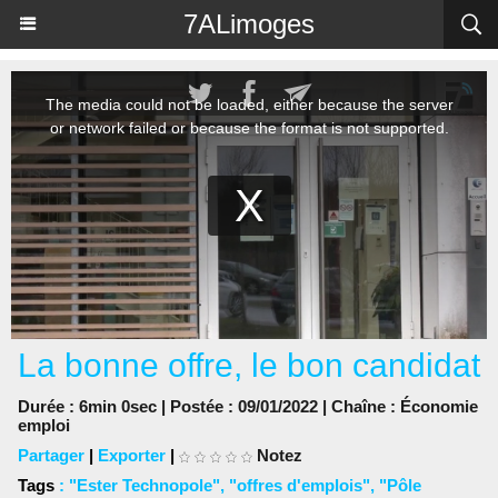
Panneau de gestion des cookies
7ALimoges
La bonne offre, le bon candidat
Durée : 6min 0sec | Postée : 09/01/2022 | Chaîne :
Économie
emploi
Partager
|
Exporter
|
Notez
Tags
:
"Ester Technopole"
,
"offres d'emplois"
,
"Pôle