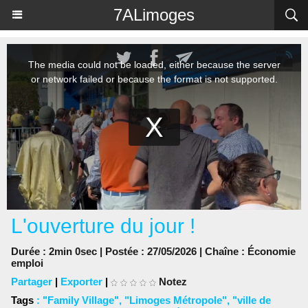
Panneau de gestion des cookies
7ALimoges
L'ouverture du jour !
Durée : 2min 0sec | Postée : 27/05/2026 | Chaîne :
Économie
emploi
Partager
|
Exporter
|
Notez
Tags
:
"Family Village"
,
"Limoges Métropole"
,
"ville de