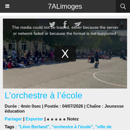
Panneau de gestion des cookies
7ALimoges
L’orchestre à l’école
Durée : 4min 0sec | Postée : 04/07/2026 | Chaîne :
Jeunesse
éducation
Partager
|
Exporter
|
Notez
Tags
:
"Léon Berland"
,
"orchestre à l'école"
,
"ville de