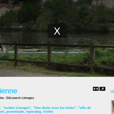
Vienne
V
îne :
Découvrir Limoges
"
,
"sorties Limoges"
,
"Une étoile sous les toiles"
,
"ville de
ont
,
promenade
,
reporateg
,
rivière