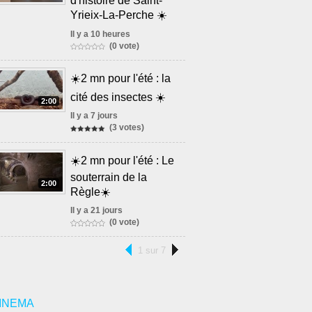
d'histoire de Saint-
Yrieix-La-Perche ☀️
Il y a 10 heures
(0 vote)
☀️2 mn pour l'été : la
cité des insectes ☀️
2:00
Il y a 7 jours
(3 votes)
☀️2 mn pour l'été : Le
souterrain de la
2:00
Règle☀️
Il y a 21 jours
(0 vote)
1 sur 7
INEMA