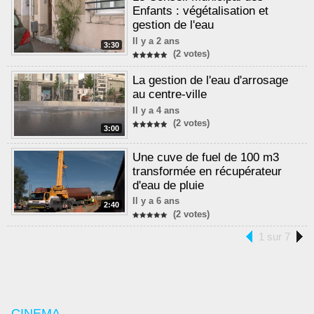
Enfants : végétalisation et
gestion de l'eau
Il y a 2 ans
3:30
(2 votes)
La gestion de l'eau d'arrosage
au centre-ville
Il y a 4 ans
(2 votes)
3:00
Une cuve de fuel de 100 m3
transformée en récupérateur
d'eau de pluie
Il y a 6 ans
2:40
(2 votes)
1 sur 7
CINEMA