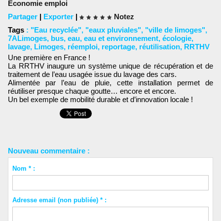
Économie emploi
Partager
|
Exporter
|
Notez
Tags
:
"Eau recyclée"
,
"eaux pluviales"
,
"ville de limoges"
,
7ALimoges
,
bus
,
eau
,
eau et environnement
,
écologie
,
lavage
,
Limoges
,
réemploi
,
reportage
,
réutilisation
,
RRTHV
Une première en France !
La RRTHV inaugure un système unique de récupération et de
traitement de l’eau usagée issue du lavage des cars.
Alimentée par l’eau de pluie, cette installation permet de
réutiliser presque chaque goutte… encore et encore.
Un bel exemple de mobilité durable et d’innovation locale !
Nouveau commentaire :
Nom * :
Adresse email (non publiée) * :