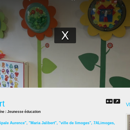
rt
V
îne :
Jeunesse éducation
ipale Aurence"
,
"Maria Jalibert"
,
"ville de limoges"
,
7ALimoges
,