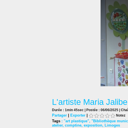
L'artiste Maria Jalibe
Durée : 1min 45sec | Postée : 06/06/2025 | Cha
Partager
|
Exporter
|
Notez
Tags
:
"art plastique"
,
"Bibliothèque munic
atelier
,
comptine
,
exposition
,
Limoges