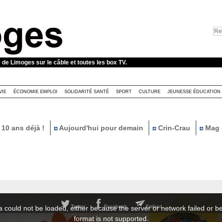
e de Limoges sur le câble et toutes les box TV.
VIE
ÉCONOMIE EMPLOI
SOLIDARITÉ SANTÉ
SPORT
CULTURE
JEUNESSE ÉDUCATION
10 ans déjà !
Aujourd'hui pour demain
Crin-Crau
Mag 