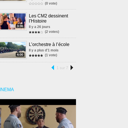
(0 vote)
Les CM2 dessinent
l'Histoire
3:30
Il y a 26 jours
(2 votes)
L’orchestre à l’école
Il y a plus d'1 mois
4:00
(1 vote)
1 sur 7
INEMA