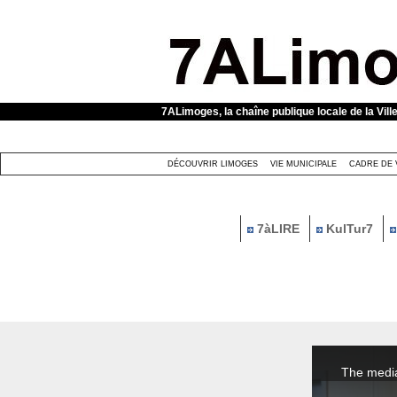
Panneau de gestion des cookies
7ALimoges, la chaîne publique locale de la Vill
DÉCOUVRIR LIMOGES
VIE MUNICIPALE
CADRE DE 
7àLIRE
KulTur7