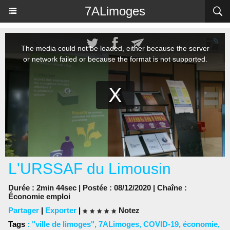
Panneau de gestion des cookies
7ALimoges
L'URSSAF du Limousin
Durée : 2min 44sec | Postée : 08/12/2020 | Chaîne :
Économie emploi
Partager
|
Exporter
|
Notez
Tags
:
"ville de limoges"
,
7ALimoges
,
COVID-19
,
économie
,