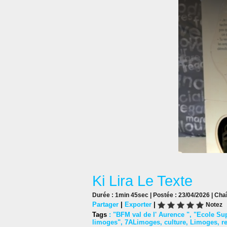
Ki Lira Le Texte
Durée : 1min 45sec | Postée : 23/04/2026 | Cha
Partager
|
Exporter
|
Notez
Tags
:
"BFM val de l' Aurence "
,
"Ecole Sup
limoges"
,
7ALimoges
,
culture
,
Limoges
,
r