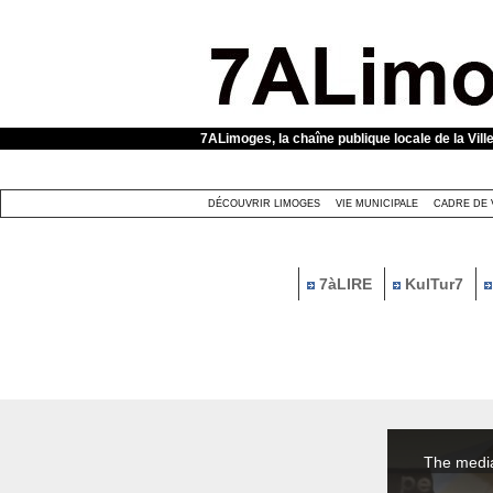
Panneau de gestion des cookies
7ALimoges, la chaîne publique locale de la Vill
DÉCOUVRIR LIMOGES
VIE MUNICIPALE
CADRE DE 
7àLIRE
KulTur7