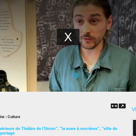
V
îne :
Culture
érieure de Théâtre de l'Union"
,
"la mare à sorcières"
,
"ville de
eportage