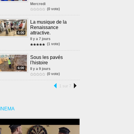
Mercredi
(0 vote)
La musique de la
Renaissance
attractive.
6:00
Il y a 7 jours
(1 vote)
Sous les pavés
l'histoire
6:00
Il y a 9 jours
(0 vote)
1 sur 7
INEMA