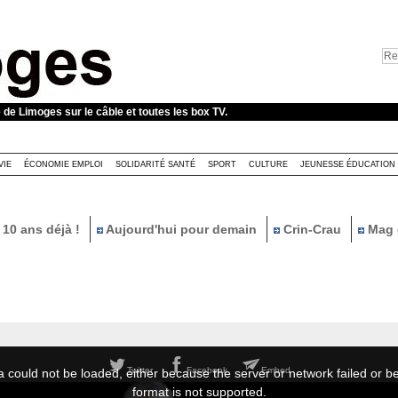
e de Limoges sur le câble et toutes les box TV.
VIE
ÉCONOMIE EMPLOI
SOLIDARITÉ SANTÉ
SPORT
CULTURE
JEUNESSE ÉDUCATION
10 ans déjà !
Aujourd'hui pour demain
Crin-Crau
Mag 