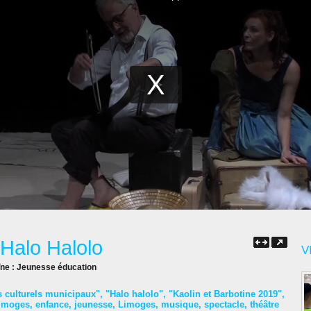
 Halo Halolo
V
îne :
Jeunesse éducation
s culturels municipaux"
,
"Halo halolo"
,
"Kaolin et Barbotine 2019"
,
imoges
,
enfance
,
jeunesse
,
Limoges
,
musique
,
spectacle
,
théâtre