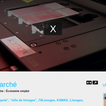
marché
V
îne :
Économie emploi
opole"
,
"ville de limoges"
,
7ALimoges
,
KAMAX
,
Limoges
,