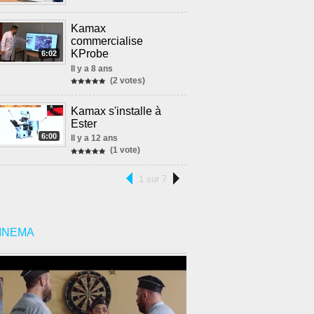
Kamax
commercialise
KProbe
6:02
Il y a 8 ans
(2 votes)
Kamax s'installe à
Ester
6:00
Il y a 12 ans
(1 vote)
1 sur 7
INEMA