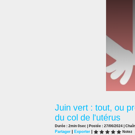
Juin vert : tout, ou 
du col de l'utérus
Durée : 2min 0sec | Postée : 27/06/2024 | Chaî
Partager
|
Exporter
|
Notez