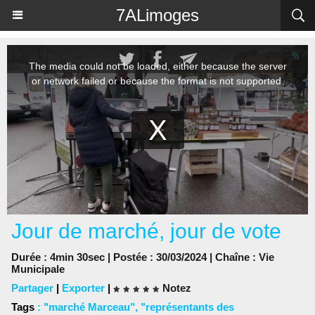
Panneau de gestion des cookies
7ALimoges
Jour de marché, jour de vote
Durée : 4min 30sec | Postée : 30/03/2024 | Chaîne :
Vie
Municipale
Partager
|
Exporter
|
Notez
Tags
:
"marché Marceau"
,
"représentants des