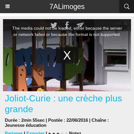
Panneau de gestion des cookies
7ALimoges
Joliot-Curie : une crèche plus
grande
Durée : 2min 55sec | Postée : 22/06/2016 | Chaîne :
Jeunesse éducation
Partager
|
Exporter
|
Notez