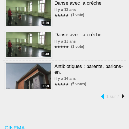
Danse avec la crèche
Il y a 13 ans
(1 vote)
5:40
Danse avec la crèche
Il y a 13 ans
(1 vote)
5:40
Antibiotiques : parents, parlons-
en.
Il y a 14 ans
(5 votes)
5:09
1 sur 7
CINEMA