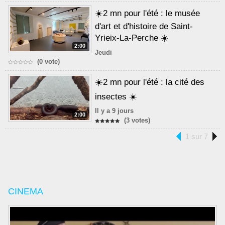
☀️2 mn pour l'été : le musée
d'art et d'histoire de Saint-
Yrieix-La-Perche ☀️
2:00
Jeudi
(0 vote)
☀️2 mn pour l'été : la cité des
insectes ☀️
Il y a 9 jours
2:00
(3 votes)
1 sur 7
CINEMA