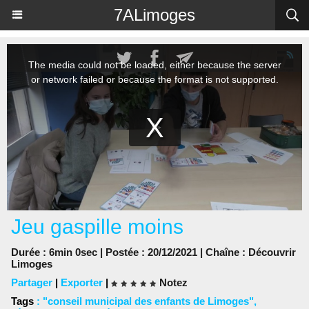
Panneau de gestion des cookies
7ALimoges
Jeu gaspille moins
Durée : 6min 0sec | Postée : 20/12/2021 | Chaîne :
Découvrir
Limoges
Partager
|
Exporter
|
Notez
Tags
:
"conseil municipal des enfants de Limoges"
,