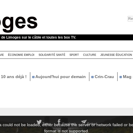
e de Limoges sur le câble et toutes les box TV.
VIE
ÉCONOMIE EMPLOI
SOLIDARITÉ SANTÉ
SPORT
CULTURE
JEUNESSE ÉDUCATION
10 ans déjà !
Aujourd'hui pour demain
Crin-Crau
Mag 