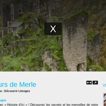
ours de Merle
V
ne :
Découvrir Limoges
oges
c « Histoire d’Ici » ! Découvrez les secrets et les merveilles de notre