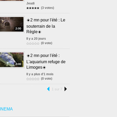
Jeudi
(3 votes)
☀️2 mn pour l'été : Le
souterrain de la
2:00
Règle☀️
Il y a 20 jours
(0 vote)
☀️2 mn pour l'été :
L'aquarium refuge de
2:00
Limoges☀️
Il y a plus d'1 mois
(0 vote)
1 sur 7
INEMA