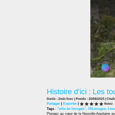
Histoire d'ici : Les t
Durée : 2min 5sec | Postée : 20/08/2025 | Chaî
Partager
|
Exporter
|
Notez
Tags
:
"ville de limoges"
,
7ALimoges
,
Lim
Plongez au cœur de la Nouvelle-Aquitaine ave