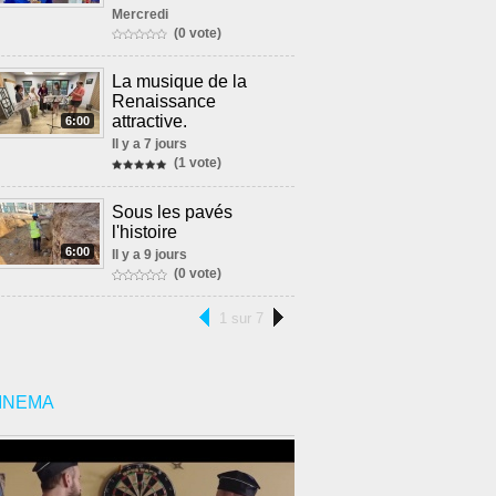
Mercredi
(0 vote)
La musique de la
Renaissance
attractive.
6:00
Il y a 7 jours
(1 vote)
Sous les pavés
l'histoire
6:00
Il y a 9 jours
(0 vote)
1 sur 7
INEMA