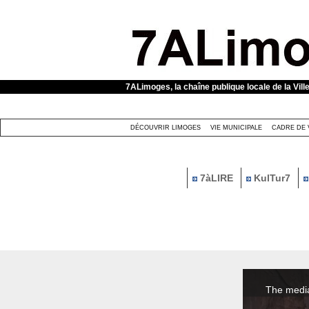
Panneau de gestion des cookies
7ALimoges, la chaîne publique locale de la Vill
DÉCOUVRIR LIMOGES
VIE MUNICIPALE
CADRE DE 
7àLIRE
KulTur7