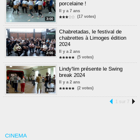
porcelaine !
Il y a 7 ans
(17 votes)
3:00
Chabretadas, le festival de
chabrettes à Limoges édition
2024
Il y a 2 ans
2:00
(5 votes)
Lindy'lim présente le Swing
break 2024
Il y a 2 ans
(2 votes)
3:00
1 sur 7
CINEMA