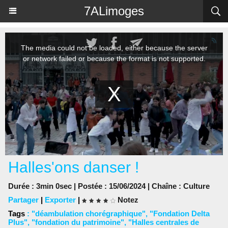
Panneau de gestion des cookies
7ALimoges
Halles'ons danser !
Durée : 3min 0sec | Postée : 15/06/2024 | Chaîne :
Culture
Partager
|
Exporter
|
Notez
Tags
:
"déambulation chorégraphique"
,
"Fondation Delta
Plus"
,
"fondation du patrimoine"
,
"Halles centrales de