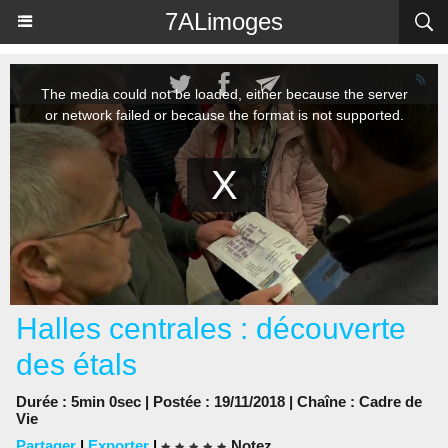
Panneau de gestion des cookies
7ALimoges
Halles centrales : découverte
des étals
Durée : 5min 0sec | Postée : 19/11/2018 | Chaîne :
Cadre de
Vie
Partager
|
Exporter
|
Notez