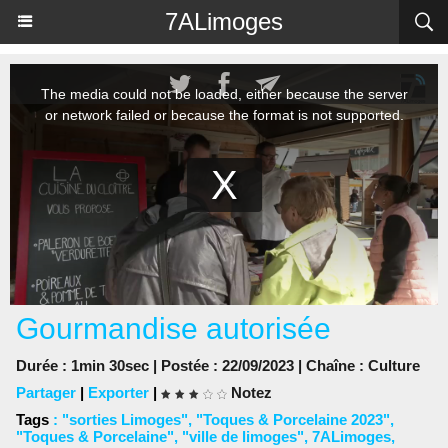
Panneau de gestion des cookies
7ALimoges
Gourmandise autorisée
Durée : 1min 30sec | Postée : 22/09/2023 | Chaîne :
Culture
Partager
|
Exporter
|
Notez
Tags
:
"sorties Limoges"
,
"Toques & Porcelaine 2023"
,
"Toques & Porcelaine"
,
"ville de limoges"
,
7ALimoges
,