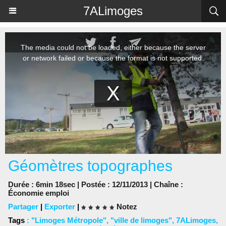
Panneau de gestion des cookies
7ALimoges
Géomètres topographes
Durée : 6min 18sec | Postée : 12/11/2013 | Chaîne :
Économie emploi
Partager
|
Exporter
|
Notez
Tags
:
"Limoges Métropole"
,
"ville de limoges"
,
7ALimoges
,