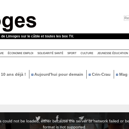
e de Limoges sur le câble et toutes les box TV.
VIE
ÉCONOMIE EMPLOI
SOLIDARITÉ SANTÉ
SPORT
CULTURE
JEUNESSE ÉDUCATION
10 ans déjà !
Aujourd'hui pour demain
Crin-Crau
Mag 