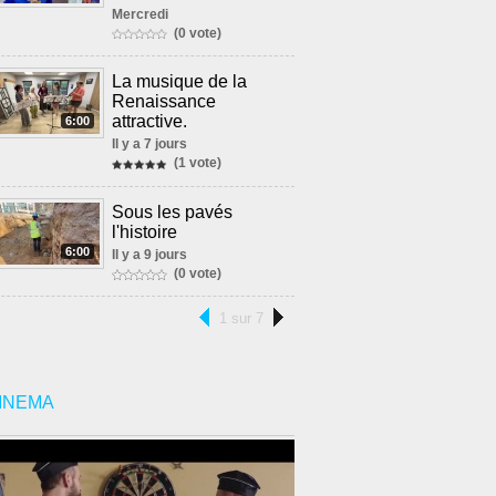
Mercredi
(0 vote)
La musique de la
Renaissance
attractive.
6:00
Il y a 7 jours
(1 vote)
Sous les pavés
l'histoire
6:00
Il y a 9 jours
(0 vote)
1 sur 7
INEMA