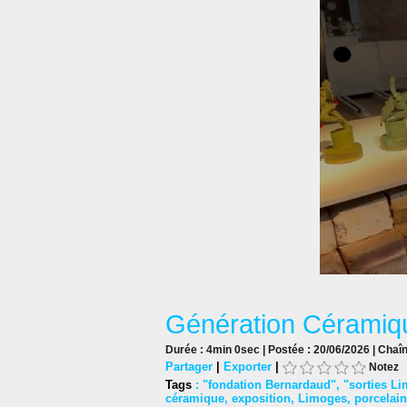
Génération Céramiqu
Durée : 4min 0sec | Postée : 20/06/2026 | Chaî
Partager
|
Exporter
|
Notez
Tags
:
"fondation Bernardaud"
,
"sorties L
céramique
,
exposition
,
Limoges
,
porcelai