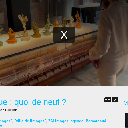
e : quoi de neuf ?
V
ne :
Culture
imoges"
,
"ville de limoges"
,
7ALimoges
,
agenda
,
Bernardaud
,
ne