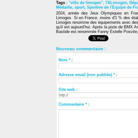
Tags
:
"ville de limoges"
,
7ALimoges
,
Dép
Médaille
,
sport
,
Sportive de l'Equipe de Fr
2024, année des Jeux Olympiques en Franc
Limoges. Si en France, moins d'1 % des étab
Limoges renomme des équipements avec des g
qu'il est aujourd’hui. Après la piste de BMX 
Bastide est renommée Fanny Estelle Posvite,
Nouveau commentaire :
Nom * :
Adresse email (non publiée) * :
Site web :
Commentaire * :