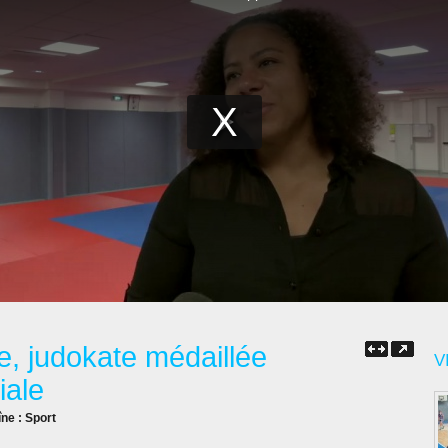
e, judokate médaillée
V
iale
îne :
Sport