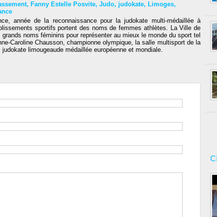
assement
,
Fanny Estelle Posvite
,
Judo
,
judokate
,
Limoges
,
ance
e, année de la reconnaissance pour la judokate multi-médaillée à
lissements sportifs portent des noms de femmes athlètes. La Ville de
rands noms féminins pour représenter au mieux le monde du sport tel
Anne-Caroline Chausson, championne olympique, la salle multisport de la
 judokate limougeaude médaillée européenne et mondiale.
C