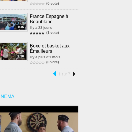
(0 vote)
France Espagne à
Beaublanc
1:45
Il y a 23 jours
(1 vote)
Boxe et basket aux
Émailleurs
2:30
Il y a plus d'1 mois
(0 vote)
1 sur 7
INEMA