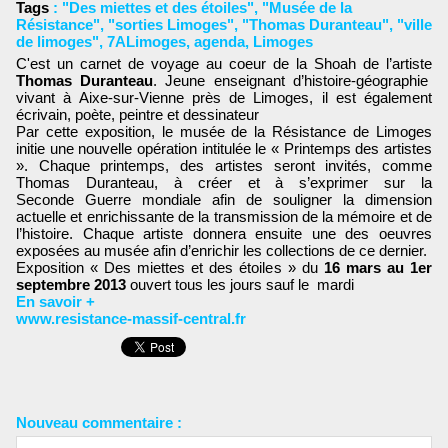
Tags
:
"Des miettes et des étoiles"
,
"Musée de la
Résistance"
,
"sorties Limoges"
,
"Thomas Duranteau"
,
"ville
de limoges"
,
7ALimoges
,
agenda
,
Limoges
C'est un carnet de voyage au coeur de la Shoah de l’artiste
Thomas Duranteau
. Jeune enseignant d’histoire-géographie
vivant à Aixe-sur-Vienne près de Limoges, il est également
écrivain, poète, peintre et dessinateur
Par cette exposition, le musée de la Résistance de Limoges
initie une nouvelle opération intitulée le « Printemps des artistes
». Chaque printemps, des artistes seront invités, comme
Thomas Duranteau, à créer et à s’exprimer sur la
Seconde Guerre mondiale afin de souligner la dimension
actuelle et enrichissante de la transmission de la mémoire et de
l’histoire. Chaque artiste donnera ensuite une des oeuvres
exposées au musée afin d’enrichir les collections de ce dernier.
Exposition « Des miettes et des étoiles » du
16 mars au 1er
septembre 2013
ouvert tous les jours sauf le mardi
En savoir +
www.resistance-massif-central.fr
Nouveau commentaire :