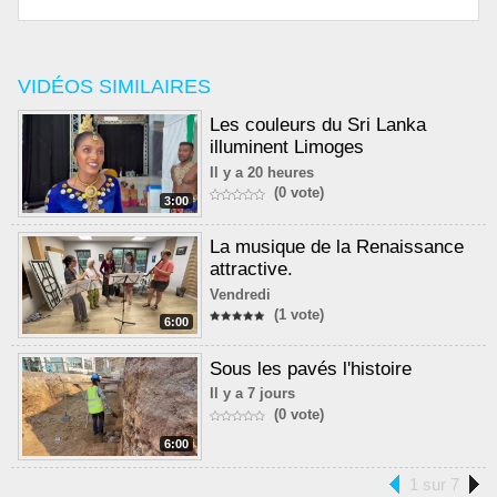
VIDÉOS SIMILAIRES
Les couleurs du Sri Lanka
illuminent Limoges
Il y a 20 heures
(0 vote)
3:00
La musique de la Renaissance
attractive.
Vendredi
(1 vote)
6:00
Sous les pavés l'histoire
Il y a 7 jours
(0 vote)
6:00
1 sur 7