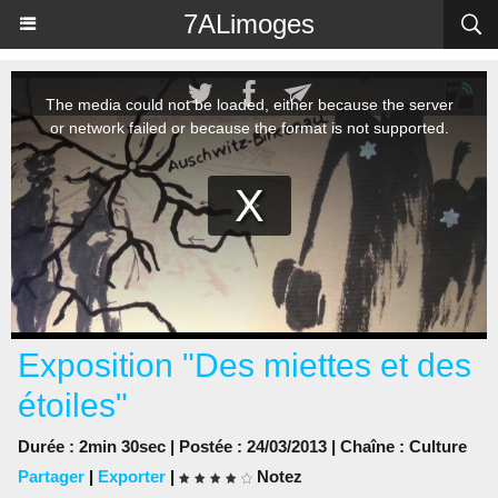
Panneau de gestion des cookies
7ALimoges
Exposition "Des miettes et des
étoiles"
Durée : 2min 30sec | Postée : 24/03/2013 | Chaîne :
Culture
Partager
|
Exporter
|
Notez