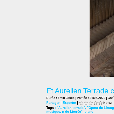
Et Aurelien Terrade 
Durée : 6min 28sec | Postée : 21/06/2020 | Cha
Partager
|
Exporter
|
Notez
Tags
:
"Aurelien terrade"
,
"Opèra de Limog
musique
,
n de Lierrèe"
,
piano