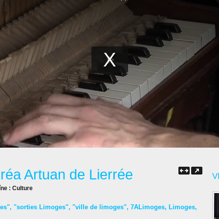
créa Artuan de Lierrée
V
îne :
Culture
es"
,
"sorties Limoges"
,
"ville de limoges"
,
7ALimoges
,
Limoges
,