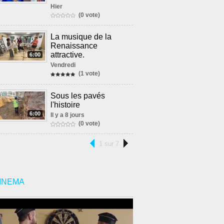
Hier
(0 vote)
La musique de la
Renaissance
attractive.
6:00
Vendredi
(1 vote)
Sous les pavés
l'histoire
6:00
Il y a 8 jours
(0 vote)
1 sur 7
INEMA