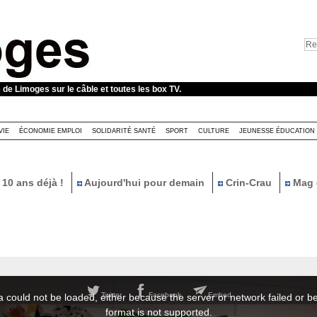
e de Limoges sur le câble et toutes les box TV.
VIE
ÉCONOMIE EMPLOI
SOLIDARITÉ SANTÉ
SPORT
CULTURE
JEUNESSE ÉDUCATION
10 ans déjà !
Aujourd'hui pour demain
Crin-Crau
Mag 