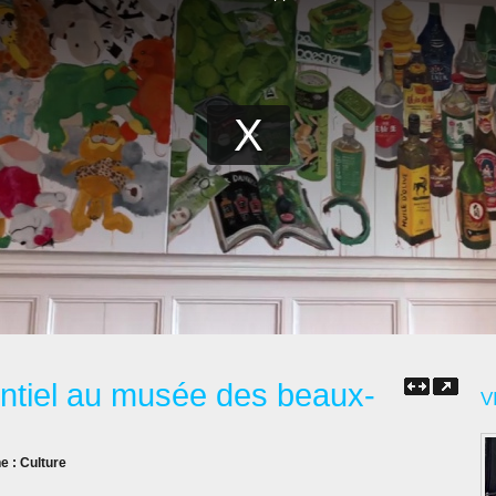
entiel au musée des beaux-
V
ne :
Culture