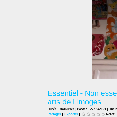
Essentiel - Non ess
arts de Limoges
Durée : 3min 0sec | Postée : 27/05/2021 | Chaî
Partager
|
Exporter
|
Notez