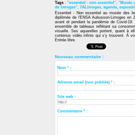
Tags
:
"essentiel - non essentiel"
,
"Musée d
de limoges"
,
7ALimoges
,
agenda
,
expositi
Essentiel - Non essentiel au musée des be
diplômée de l'ENSA Aubusson-Limoges en 20
avant et pendant la pandémie de Covid-19. E
ensemble de tableaux reflétant sa consommati
visuelle. Ses aquarelles portent, quant à el
contenus vidéo infinis qui s’y trouvent. À 
Entrée libre.
Nouveau commentaire :
Nom * :
Adresse email (non publiée) * :
Site web :
Commentaire * :