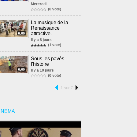
Mercredi
(0 vote)
La musique de la
Renaissance
attractive.
6:00
Il y a 8 jours
(1 vote)
Sous les pavés
l'histoire
6:00
Il y a 10 jours
(0 vote)
1 sur 7
INEMA