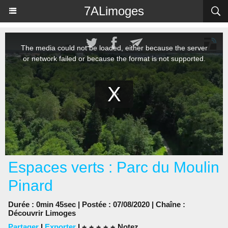
Panneau de gestion des cookies
7ALimoges
Espaces verts : Parc du Moulin
Pinard
Durée : 0min 45sec | Postée : 07/08/2020 | Chaîne :
Découvrir Limoges
Partager
|
Exporter
|
Notez