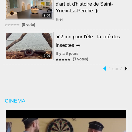
d'art et d'histoire de Saint-
Yrieix-La-Perche ☀️
2:00
Hier
(0 vote)
☀️2 mn pour l'été : la cité des
insectes ☀️
Il y a 8 jours
2:00
(3 votes)
1 sur 7
CINEMA