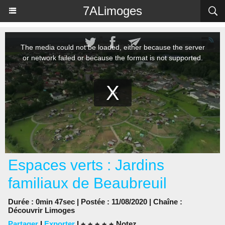
Panneau de gestion des cookies
7ALimoges
Espaces verts : Jardins
familiaux de Beaubreuil
Durée : 0min 47sec | Postée : 11/08/2020 | Chaîne :
Découvrir Limoges
Partager
|
Exporter
|
Notez