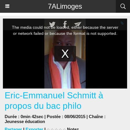
Panneau de gestion des cookies
7ALimoges
Eric-Emmanuel Schmitt à
propos du bac philo
Durée : 0min 42sec | Postée : 08/06/2015 | Chaîne :
Jeunesse éducation
Partager
|
Exporter
|
Notez