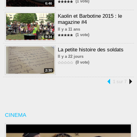
(1 vote)
6:46
Kaolin et Barbotine 2015 : le
magazine #4
Il y a 11 ans
(1 vote)
9:34
La petite histoire des soldats
Il y a 22 jours
(0 vote)
2:30
1 sur 7
CINEMA