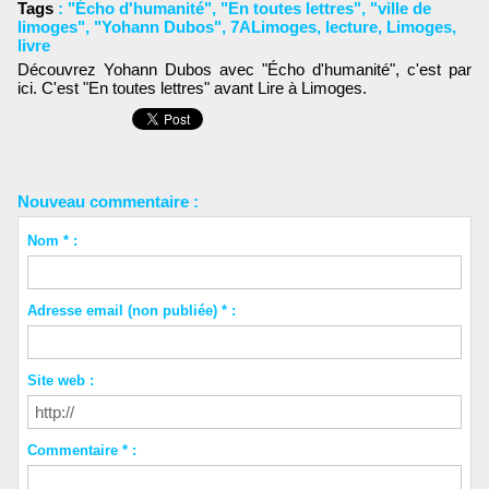
Tags
:
"Écho d'humanité"
,
"En toutes lettres"
,
"ville de
limoges"
,
"Yohann Dubos"
,
7ALimoges
,
lecture
,
Limoges
,
livre
Découvrez Yohann Dubos avec "Écho d'humanité", c'est par
ici. C'est "En toutes lettres" avant Lire à Limoges.
Nouveau commentaire :
Nom * :
Adresse email (non publiée) * :
Site web :
Commentaire * :