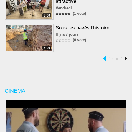
attractive.
Vendredi
(1 vote)
6:00
Sous les pavés l'histoire
Il y a 7 jours
(0 vote)
6:00
1 sur 7
CINEMA