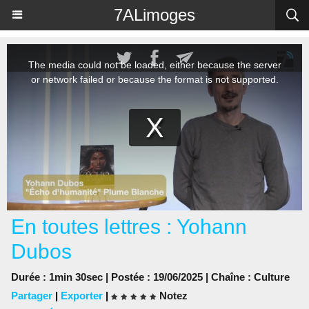
Panneau de gestion des cookies
7ALimoges
En toutes lettres : Yohann
Dubos
Durée : 1min 30sec | Postée : 19/06/2025 | Chaîne :
Culture
Partager
|
Exporter
|
Notez