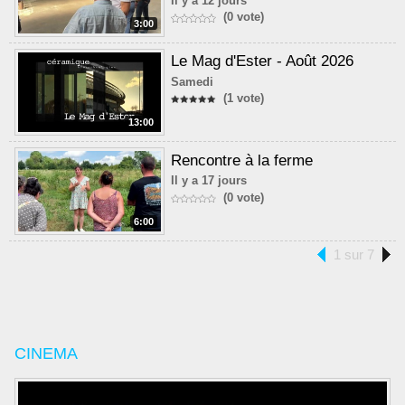
Il y a 12 jours
(0 vote)
3:00
Le Mag d'Ester - Août 2026
Samedi
(1 vote)
13:00
Rencontre à la ferme
Il y a 17 jours
(0 vote)
6:00
1 sur 7
CINEMA