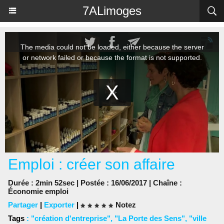
Panneau de gestion des cookies
7ALimoges
Emploi : créer son affaire
Durée : 2min 52sec | Postée : 16/06/2017 | Chaîne :
Économie emploi
Partager
|
Exporter
|
Notez
Tags
:
"création d'entreprise"
,
"La Porte des Sens"
,
"ville